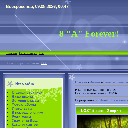
Воскресенье, 09.08.2026, 00:47
8 "А" Forever!
Главная
|
Регистрация
|
Вход
Приветствую Вас
Гость
|
RSS
Главная
»
Файлы
»
Видео и фильмы
Меню сайта
В категории материалов
:
14
Главная страница
Показано материалов
:
11-14
Наша школа
История класса
Сортировать по
:
Дате
·
Названию
Фотоальбомы
Учительская
LOST 5 сезон 2 серия
В помощь ученику
Родителям
Знаете ли Вы...
Каталог сайтов