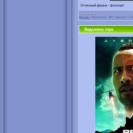
Отличный фильм - фэнтези!
Фильмы
|
Просмотров:
592
|
Загрузок:
0
|
Д
Ведьмина гора