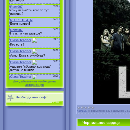
Для добавления необходима
авторизация
Необходимый софт
Фильмы
|
Просмотров:
532
|
Загрузок:
0
|
Д
Чернильное сердце