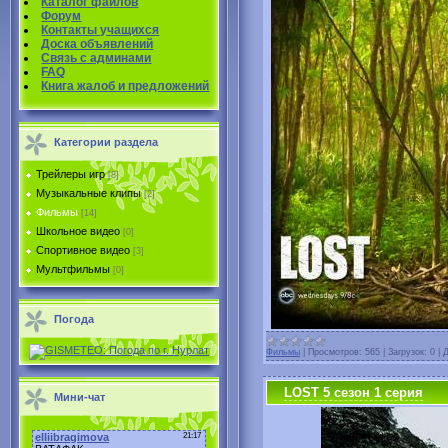
Каталог файлов
Форум
Контакты учащихся
Доска объявлений
Связь с админами
FAQ
Книга жалоб и предложений
Категории раздела
Трейлеры игр
[8]
Музыкальные клипы
[2]
Фильмы
[14]
Школьное видео
[0]
Спортивное видео
[3]
Мультфильмы
[0]
Погода
Фильмы
|
Просмотров:
565
|
Загрузок:
0
|
Д
LOST 5 сезон 1 серия
Мини-чат