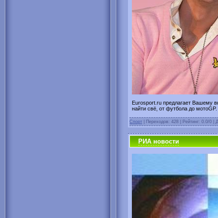
Eurosport.ru предлагает Вашему 
найти свё, от футбола до мотоGP.
Спорт
| Переходов: 428 | Рейтинг: 0.0/0 |
РИА новости