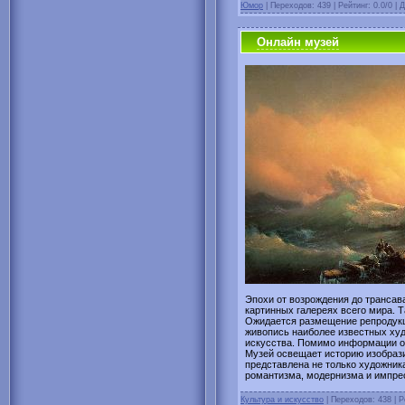
Юмор
| Переходов: 439 | Рейтинг: 0.0/0 |
Онлайн музей
Эпохи от возрождения до трансав
картинных галереях всего мира. 
Ожидается размещение репродукц
живопись наиболее известных худ
искусства. Помимо информации о 
Музей освещает историю изобрази
представлена не только художник
романтизма, модернизма и импре
Культура и искусство
| Переходов: 438 | Р