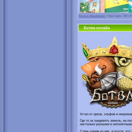
Наука и образование
| Переходов: 598 | Р
Ботва-онлайн
Устал от орков, эльфов и некром
Где то за тридевять земель, на 
настолько разными и непонятными
Стань одним из них, и ощути, чт