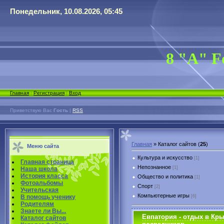
Понедельник, 10.08.2026, 05:45
8 "А" F
Главная
|
Регистрация
|
Вход
Приветствую Вас
Гость
|
RSS
Главная
»
Каталог сайтов
(
25
)
Меню сайта
Культура и искусство
[1]
Главная страница
Непознанное
[1]
Наша школа
История класса
Общество и политика
[1]
Фотоальбомы
Спорт
[2]
Учительская
Компьютерные игры
[6]
В помощь ученику
Родителям
Знаете ли Вы...
Евпатория - отдых в Кры
Каталог сайтов