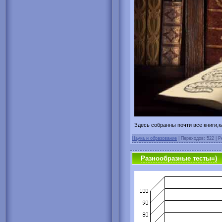
Здесь собранны почти все книги,к
Наука и образование
| Переходов: 522 | Р
Разнообразные тесты=)