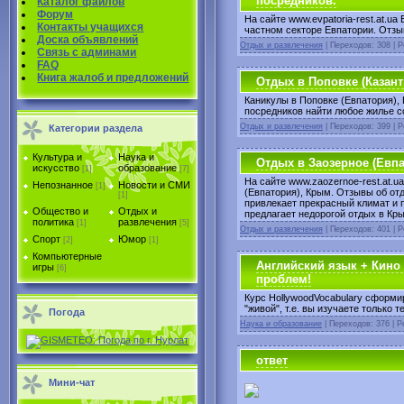
посредников.
Каталог файлов
Форум
На сайте www.evpatoria-rest.at.u
Контакты учащихся
частном секторе Евпатории. Отзыв
Доска объявлений
Отдых и развлечения
| Переходов: 308 | Р
Связь с админами
FAQ
Книга жалоб и предложений
Отдых в Поповке (Казант
Каникулы в Поповке (Евпатория),
посредников найти любое жилье с
Отдых и развлечения
| Переходов: 399 | Р
Категории раздела
Культура и
Наука и
Отдых в Заозерное (Евпа
искусство
образование
[1]
[7]
На сайте www.zaozernoe-rest.at.u
Непознанное
Новости и СМИ
[1]
(Евпатория), Крым. Отзывы об от
[1]
привлекает прекрасный климат и 
Общество и
Отдых и
предлагает недорогой отдых в Кры
политика
развлечения
[1]
[5]
Отдых и развлечения
| Переходов: 401 | Р
Спорт
Юмор
[2]
[1]
Компьютерные
Английский язык + Кино 
игры
[6]
проблем!
Курс HollywoodVocabulary сформи
"живой", т.е. вы изучаете только 
Погода
Наука и образование
| Переходов: 376 | Р
ответ
Мини-чат