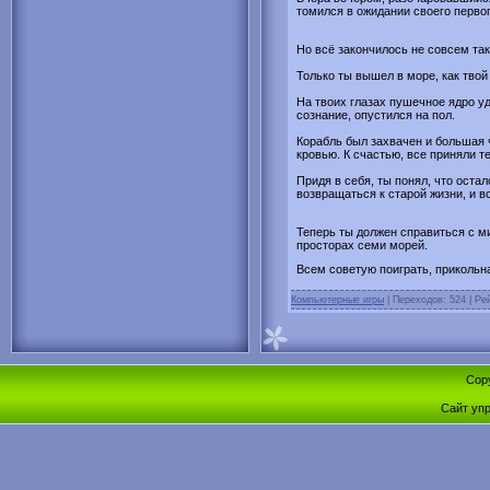
томился в ожидании своего перво
Но всё закончилось не совсем так,
Только ты вышел в море, как твой
На твоих глазах пушечное ядро уд
сознание, опустился на пол.
Корабль был захвачен и большая ч
кровью. К счастью, все приняли т
Придя в себя, ты понял, что ост
возвращаться к старой жизни, и в
Теперь ты должен справиться с м
просторах семи морей.
Всем советую поиграть, прикольна
Компьютерные игры
| Переходов: 524 | Рей
Cop
Сайт уп