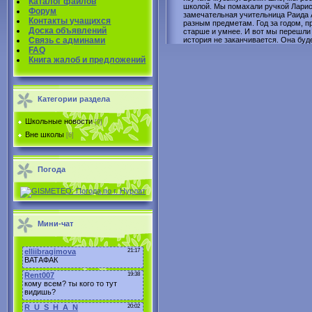
Каталог файлов
школой. Мы помахали ручкой Ларисе
Форум
замечательная учительница Раида А
Контакты учащихся
разным предметам. Год за годом, п
Доска объявлений
старше и умнее. И вот мы перешли 
история не заканчивается. Она буд
Связь с админами
FAQ
Книга жалоб и предложений
Категории раздела
Школьные новости
[9]
Вне школы
[6]
Погода
Мини-чат