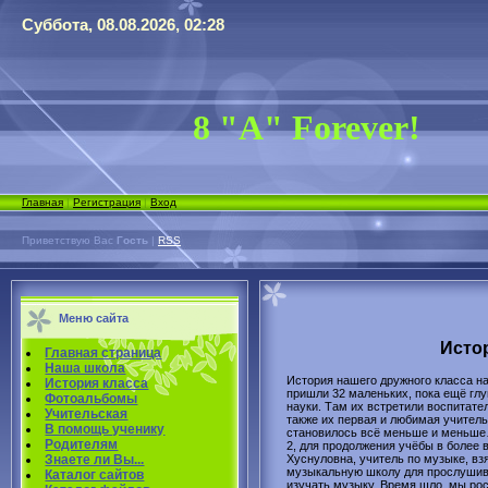
Суббота, 08.08.2026, 02:28
8 "А" Forever!
Главная
|
Регистрация
|
Вход
Приветствую Вас
Гость
|
RSS
Меню сайта
Истор
Главная страница
Наша школа
История нашего дружного класса на
История класса
пришли 32 маленьких, пока ещё глуп
Фотоальбомы
науки. Там их встретили воспитател
Учительская
также их первая и любимая учител
В помощь ученику
становилось всё меньше и меньше…
Родителям
2, для продолжения учёбы в более 
Хуснуловна, учитель по музыке, вз
Знаете ли Вы...
музыкальную школу для прослушива
Каталог сайтов
изучать музыку. Время шло, мы рос