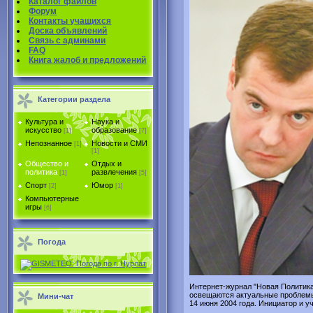
Каталог файлов
Форум
Контакты учащихся
Доска объявлений
Связь с админами
FAQ
Книга жалоб и предложений
Категории раздела
Культура и
Наука и
искусство
образование
[1]
[7]
Непознанное
Новости и СМИ
[1]
[1]
Общество и
Отдых и
политика
развлечения
[1]
[5]
Спорт
Юмор
[2]
[1]
Компьютерные
игры
[6]
Погода
Интернет-журнал "Новая Политик
освещаются актуальные проблемы 
Мини-чат
14 июня 2004 года. Инициатор и у