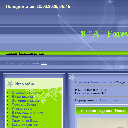
Понедельник, 10.08.2026, 05:45
8 "А" Forev
Главная
|
Регистрация
|
Вход
Приветствую Вас
Гость
|
RSS
Главная
»
Каталог сайтов
» Обществ
Меню сайта
В категории сайтов
:
1
Главная страница
Показано сайтов
:
1-1
Наша школа
История класса
Сортировать по
:
Просмотрам
Фотоальбомы
Учительская
интернет-журнал "Новая
В помощь ученику
Родителям
Знаете ли Вы...
Каталог сайтов