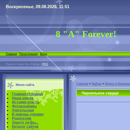
Воскресенье, 09.08.2026, 11:51
8 "А" Forever!
Главная
|
Регистрация
|
Вход
Приветствую Вас
Гость
|
RSS
Главная
»
Файлы
»
Видео и фильмы
Меню сайта
Чернильное сердце
Главная страница
Наша школа
История класса
Фотоальбомы
Учительская
В помощь ученику
Родителям
Знаете ли Вы...
Каталог сайтов