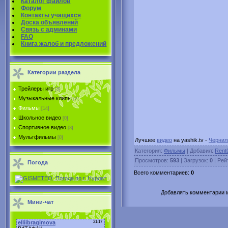
Каталог файлов
Форум
Контакты учащихся
Доска объявлений
Связь с админами
FAQ
Книга жалоб и предложений
Категории раздела
Трейлеры игр
[8]
Музыкальные клипы
[2]
Фильмы
[14]
Школьное видео
[0]
Спортивное видео
[3]
Мультфильмы
[0]
Лучшее
видео
на yashik.tv -
Чернил
Категория
:
Фильмы
|
Добавил
:
Rent
Просмотров
:
593
|
Загрузок
:
0
|
Рей
Погода
Всего комментариев
:
0
Добавлять комментарии м
Мини-чат