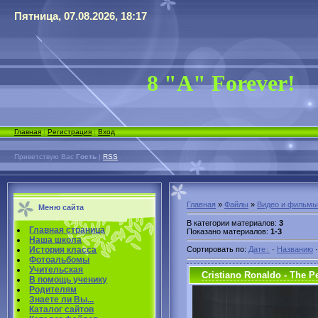
Пятница, 07.08.2026, 18:17
8 "А" Forever!
Главная
|
Регистрация
|
Вход
Приветствую Вас
Гость
|
RSS
Главная
»
Файлы
»
Видео и фильмы
Меню сайта
В категории материалов
:
3
Главная страница
Показано материалов
:
1-3
Наша школа
История класса
Сортировать по
:
Дате
·
Названию
Фотоальбомы
Учительская
Cristiano Ronaldo - The Per
В помощь ученику
Родителям
Знаете ли Вы...
Каталог сайтов