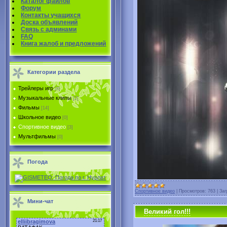
Каталог файлов
Форум
Контакты учащихся
Доска объявлений
Связь с админами
FAQ
Книга жалоб и предложений
Категории раздела
Трейлеры игр
[8]
Музыкальные клипы
[2]
Фильмы
[14]
Школьное видео
[0]
Спортивное видео
[3]
Мультфильмы
[0]
Погода
Спортивное видео
|
Просмотров:
763
|
Заг
Мини-чат
Великий гол!!!