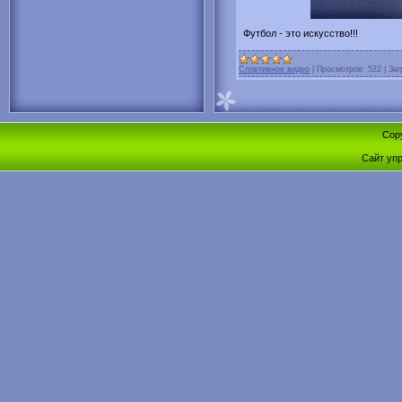
Футбол - это искусство!!!
Спортивное видео
|
Просмотров:
522
|
Заг
Cop
Сайт уп