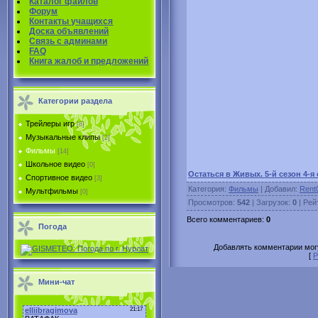
Каталог файлов
Форум
Контакты учащихся
Доска объявлений
Связь с админами
FAQ
Книга жалоб и предложений
Категории раздела
Трейлеры игр
[8]
Музыкальные клипы
[2]
Фильмы
[14]
Школьное видео
[0]
Остаться в Живых. 5-й сезон 4-я
Спортивное видео
[3]
Категория
:
Фильмы
|
Добавил
:
Rent
Мультфильмы
[0]
Просмотров
:
542
|
Загрузок
:
0
|
Рей
Всего комментариев
:
0
Погода
Добавлять комментарии могу
[
Р
Мини-чат