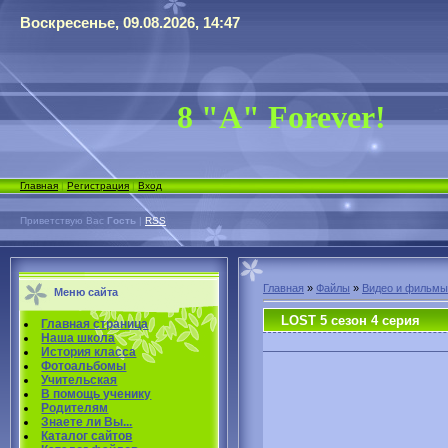
Воскресенье, 09.08.2026, 14:47
8 "А" Forever!
Главная
|
Регистрация
|
Вход
Приветствую Вас
Гость
|
RSS
Главная
»
Файлы
»
Видео и фильмы
Меню сайта
LOST 5 сезон 4 серия
Главная страница
Наша школа
История класса
Фотоальбомы
Учительская
В помощь ученику
Родителям
Знаете ли Вы...
Каталог сайтов