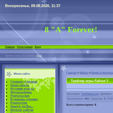
Воскресенье, 09.08.2026, 11:37
8 "А" Forever!
Главная
|
Регистрация
|
Вход
Приветствую Вас
Гость
|
RSS
Главная
»
Файлы
»
Видео и фильмы
Меню сайта
Трейлер игры Fallout 3
Главная страница
Наша школа
История класса
Фотоальбомы
Категория
:
Трейлеры игр
|
Добавил
Учительская
Просмотров
:
449
|
Загрузок
:
0
|
Рей
В помощь ученику
Родителям
Всего комментариев
:
0
Знаете ли Вы...
Каталог сайтов