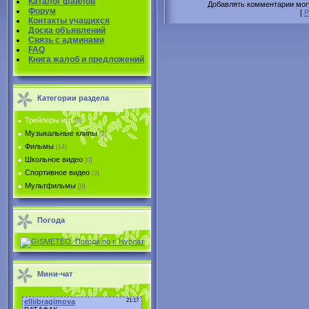
Каталог файлов
Добавлять комментарии могу
Форум
[
Р
Контакты учащихся
Доска объявлений
Связь с админами
FAQ
Книга жалоб и предложений
Категории раздела
Трейлеры игр
[8]
Музыкальные клипы
[2]
Фильмы
[14]
Школьное видео
[0]
Спортивное видео
[3]
Мультфильмы
[0]
Погода
Мини-чат