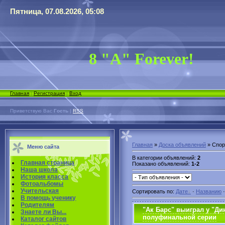
Пятница, 07.08.2026, 05:08
8 "А" Forever!
Главная
|
Регистрация
|
Вход
Приветствую Вас
Гость
|
RSS
Главная
»
Доска объявлений
» Спор
Меню сайта
В категории объявлений
:
2
Главная страница
Показано объявлений
:
1-2
Наша школа
История класса
Фотоальбомы
Учительская
Сортировать по
:
Дате
·
Названию
В помощь ученику
Родителям
"Ак Барс" выиграл у "Д
Знаете ли Вы...
полуфинальной серии
Каталог сайтов