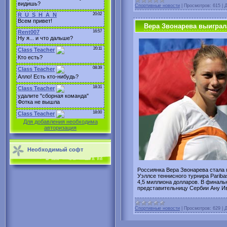
Спортивные новости
|
Просмотров:
615
|
Д
Вера Звонарева выиграл
Для добавления необходима
авторизация
Необходимый софт
Россиянка Вера Звонарева стала
Уэллсе теннисного турнира Pariba
4,5 миллиона долларов. В финаль
представительницу Сербии Ану Ива
Спортивные новости
|
Просмотров:
629
|
Д