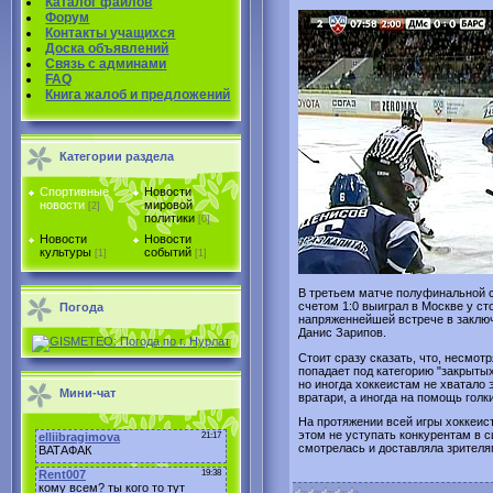
Каталог файлов
Форум
Контакты учащихся
Доска объявлений
Связь с админами
FAQ
Книга жалоб и предложений
Категории раздела
Спортивные
Новости
новости
мировой
[2]
политики
[0]
Новости
Новости
культуры
событий
[1]
[1]
В третьем матче полуфинальной се
счетом 1:0 выиграл в Москве у ст
Погода
напряженнейшей встрече в заклю
Данис Зарипов.
Стоит сразу сказать, что, несмот
попадает под категорию "закрытых
но иногда хоккеистам не хватало 
Мини-чат
вратари, а иногда на помощь гол
На протяжении всей игры хоккеис
этом не уступать конкурентам в си
смотрелась и доставляла зрителя