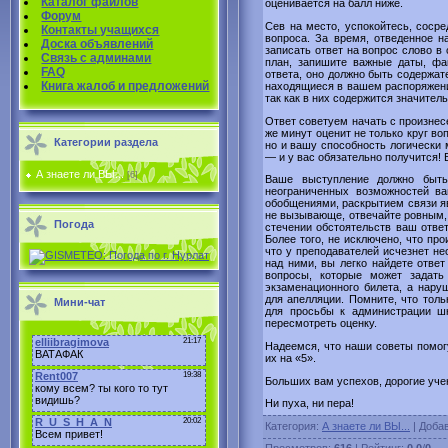
Каталог файлов
оценивается на балл ниже.
Форум
Сев на место, успокойтесь, сосре
Контакты учащихся
вопроса. За время, отведенное н
Доска объявлений
записать ответ на вопрос слово в
Связь с админами
план, запишите важные даты, фа
FAQ
ответа, оно должно быть содержат
Книга жалоб и предложений
находящиеся в вашем распоряжен
так как в них содержится значител
Ответ советуем начать с произнес
же минут оценит не только круг во
Категории раздела
но и вашу способность логически 
— и у вас обязательно получится!
А знаете ли ВЫ...
[6]
Ваше выступление должно быть
неограниченных возможностей в
обобщениями, раскрытием связи яв
не вызывающе, отвечайте ровным, 
Погода
стечении обстоятельств ваш отве
Более того, не исключено, что пр
что у преподавателей исчезнет н
над ними, вы легко найдете ответ
вопросы, которые может задать
экзаменационного билета, а нар
для апелляции. Помните, что тол
Мини-чат
для просьбы к администрации ш
пересмотреть оценку.
Надеемся, что наши советы помог
их на «5».
Больших вам успехов, дорогие уче
Ни пуха, ни пера!
Категория
:
А знаете ли ВЫ...
|
Доба
Просмотров
:
616
|
Рейтинг
:
0.0
/
0