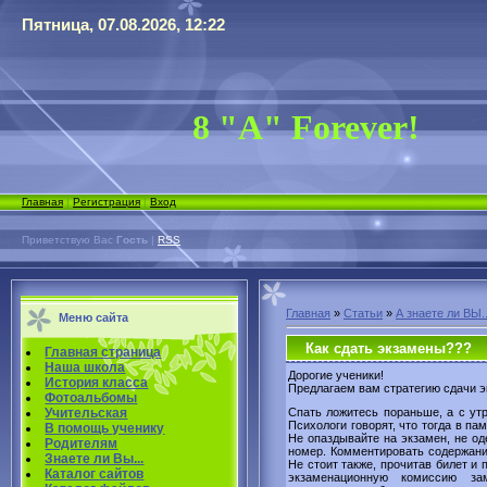
Пятница, 07.08.2026, 12:22
8 "А" Forever!
Главная
|
Регистрация
|
Вход
Приветствую Вас
Гость
|
RSS
Главная
»
Статьи
»
А знаете ли ВЫ..
Меню сайта
Как сдать экзамены???
Главная страница
Наша школа
Дорогие ученики!
История класса
Предлагаем вам стратегию сдачи э
Фотоальбомы
Учительская
Спать ложитесь пораньше, а с утр
Психологи говорят, что тогда в п
В помощь ученику
Не опаздывайте на экзамен, не од
Родителям
номер. Комментировать содержани
Знаете ли Вы...
Не стоит также, прочитав билет и 
Каталог сайтов
экзаменационную комиссию за