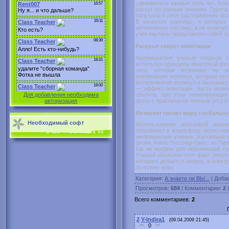
удваиватеся каждые пять лет. Бол
растут по разным законам. Группа
получила в свое распоряжение бо
В качестве единицы, в которых
автономную систему, а не количес
узел паутины представлял собой о
Раскрыт секрет левитации
Американские ученые открыли с
используя принципы квантовой физ
силу, которая возникает на м
комбинацию молекул, которые отта
выталкивания молекул и вызывает
— эффект левитации. Часть молек
объекта, при этом левитирующие
Для добавления необходима
друга с практически полным отсут
авторизация
Интернет грозит миру глобальн
Необходимый софт
Использование поисковой маши
отправляет в атмосферу около сем
американские ученые, изучившие в
физик Алекс Уисснер-Гросс из Гар
так же вредны для окружающей сре
Ученый объяснил этот факт энерго
которого делается запрос, и элек
по всему миру
Категория
:
А знаете ли ВЫ...
|
Доба
Просмотров
:
684
|
Комментарии
:
2
Всего комментариев
:
2
2
Y-Indira1
(09.04.2009 21:45)
0