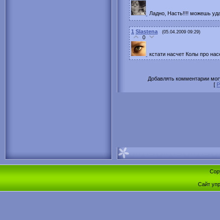
Ладно, Насть!!!! можешь уда
1
Slastena
(05.04.2009 09:29)
0
кстати насчет Колы про нас
Добавлять комментарии могу
[
Р
Cop
Сайт уп