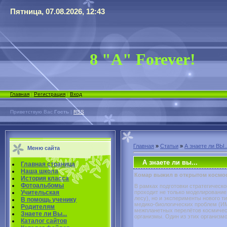
Пятница, 07.08.2026, 12:43
8 "А" Forever!
Главная
|
Регистрация
|
Вход
Приветствую Вас
Гость
|
RSS
Главная
»
Статьи
»
А знаете ли ВЫ..
Меню сайта
А знаете ли вы...
Главная страница
Наша школа
Комар выжил в открытом космо
История класса
Фотоальбомы
В рамках подготовки стратегическ
Учительская
проходит не только моделировани
лесу), но и эксперименты нового т
В помощь ученику
медико-биологических проблем (ИМ
Родителям
межпланетных перелётов космичес
Знаете ли Вы...
организмы. Один из этих организм
Каталог сайтов