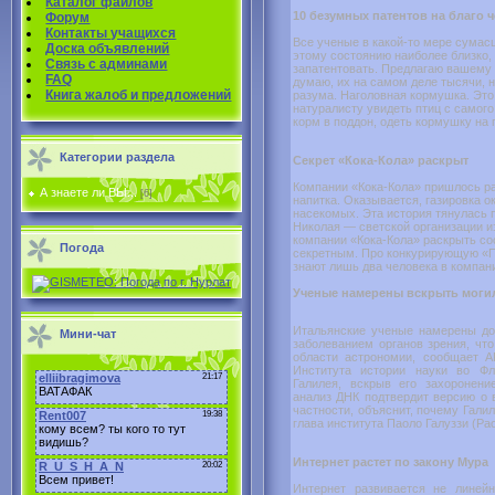
Каталог файлов
10 безумных патентов на благо 
Форум
Контакты учащихся
Все ученые в какой-то мере сумас
Доска объявлений
этому состоянию наиболее близко,
Связь с админами
запатентовать. Предлагаю вашему
FAQ
думаю, их на самом деле тысячи, 
Книга жалоб и предложений
разума. Наголовная кормушка. Это
натуралисту увидеть птиц с самого
корм в поддон, одеть кормушку на г
Категории раздела
Секрет «Кока-Кола» раскрыт
Компании «Кока-Кола» пришлось ра
А знаете ли ВЫ...
[6]
напитка. Оказывается, газировка 
насекомых. Эта история тянулась п
Николая — светской организации и
компании «Кока-Кола» раскрыть со
Погода
секретным. Про конкурирующую «Пе
знают лишь два человека в компан
Ученые намерены вскрыть могил
Итальянские ученые намерены до
Мини-чат
заболеванием органов зрения, чт
области астрономии, сообщает A
Института истории науки во Ф
Галилея, вскрыв его захоронени
анализ ДНК подтвердит версию о в
частности, объяснит, почему Гали
глава института Паоло Галуззи (Paol
Интернет растет по закону Мура
Интернет развивается не линейн