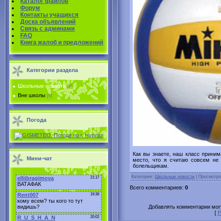
Каталог файлов
Форум
Контакты учащихся
Доска объявлений
Связь с админами
FAQ
Книга жалоб и предложений
Категории раздела
Школьные новости
[9]
Вне школы
[6]
Погода
Как вы знаете, наш класс приним
Мини-чат
место, что я считаю совсем не
болельщикам.
Категория
:
Школьные новости
|
Просмотро
Всего комментариев
:
0
Добавлять комментарии могу
[
Р