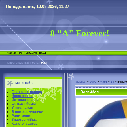
Понедельник, 10.08.2026, 11:27
8 "А" Forever!
Главная
|
Регистрация
|
Вход
Приветствую Вас
Гость
|
RSS
Главная
»
2009
»
Март
»
18
» Волей
Меню сайта
Волейбол
Главная страница
Наша школа
История класса
Фотоальбомы
Учительская
В помощь ученику
Родителям
Знаете ли Вы...
Каталог сайтов