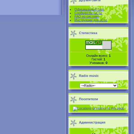
Друзья сайта
Официальный блог
Сообщество uCoz
FAQ по системе
Инструкции для uCoz
Статистика
Онлайн всего:
1
Гостей:
1
Учеников:
0
Radio music
Посетители
Администрация