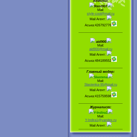
Админы:
Rent007
Mail:
style-cool@mail.ru
Mail Агент:
Аська:426792776
------------------------------------
aid900
Mail:
aid900@mail.ru
Mail Агент:
Аська:484189552
------------------------------------
Главный модер:
Slastena
Mail:
Slastenka-95@mail.ru
Mail Агент:
Аська:415759598
------------------------------------
Журналист:
Y-Indira1
Mail:
Y-Indira1@yandex.ru
Mail Агент:
------------------------------------