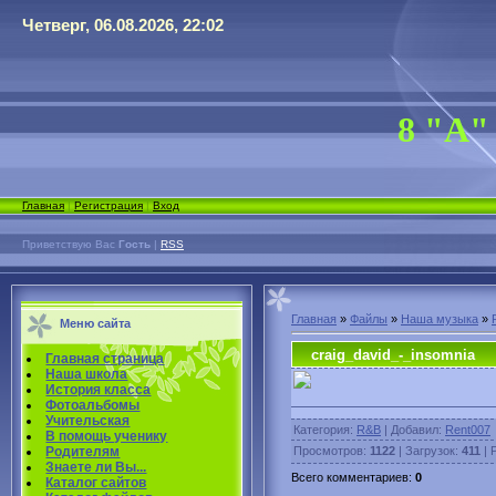
Четверг, 06.08.2026, 22:02
8 "А"
Главная
|
Регистрация
|
Вход
Приветствую Вас
Гость
|
RSS
Главная
»
Файлы
»
Наша музыка
»
Меню сайта
craig_david_-_insomnia
Главная страница
Наша школа
История класса
Фотоальбомы
Учительская
Категория
:
R&B
|
Добавил
:
Rent007
В помощь ученику
Просмотров
:
1122
|
Загрузок
:
411
|
Родителям
Знаете ли Вы...
Всего комментариев
:
0
Каталог сайтов