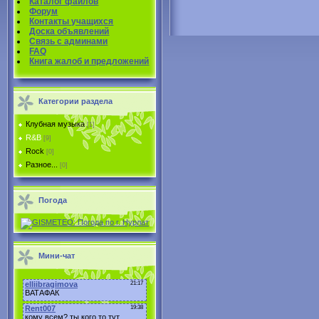
Каталог файлов
Форум
Контакты учащихся
Доска объявлений
Связь с админами
FAQ
Книга жалоб и предложений
Категории раздела
Клубная музыка
[1]
R&B
[9]
Rock
[0]
Разное...
[0]
Погода
Мини-чат