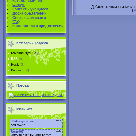
Каталог файлов
Форум
Добавлять комментарии могу
Контакты учащихся
[
Р
Доска объявлений
Связь с админами
FAQ
Книга жалоб и предложений
Категории раздела
Клубная музыка
[1]
R&B
[9]
Rock
[0]
Разное...
[0]
Погода
Мини-чат