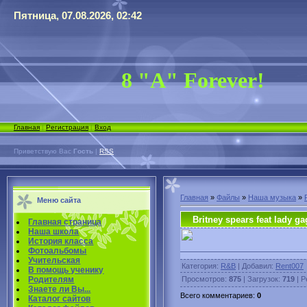
Пятница, 07.08.2026, 02:42
8 "А" Forever!
Главная
|
Регистрация
|
Вход
Приветствую Вас
Гость
|
RSS
Главная
»
Файлы
»
Наша музыка
»
Меню сайта
Britney spears feat lady g
Главная страница
Наша школа
История класса
Фотоальбомы
Учительская
Категория
:
R&B
|
Добавил
:
Rent007
В помощь ученику
Просмотров
:
875
|
Загрузок
:
719
|
Р
Родителям
Знаете ли Вы...
Всего комментариев
:
0
Каталог сайтов