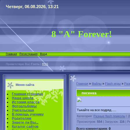
Четверг, 06.08.2026, 13:21
8 "А" Forever!
Главная
|
Регистрация
|
Вход
Приветствую Вас
Гость
|
RSS
Главная
»
Файлы
»
Flash игры
»
Раз
Меню сайта
песенка
Главная страница
Наша школа
История класса
Фотоальбомы
Тыкайте на все подряд......
Учительская
В помощь ученику
Категория
:
Разные flash приколы
|
Д
Родителям
Просмотров
:
554
|
Загрузок
:
116
|
Р
Знаете ли Вы...
Каталог сайтов
Всего комментариев
:
0