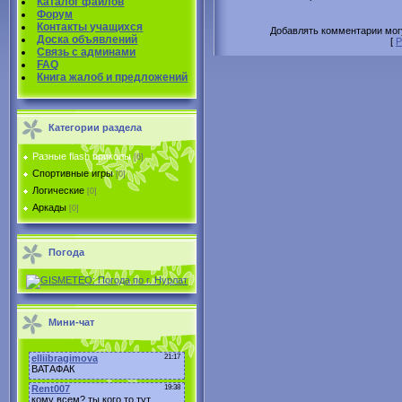
Каталог файлов
Форум
Контакты учащихся
Добавлять комментарии могу
Доска объявлений
[
Р
Связь с админами
FAQ
Книга жалоб и предложений
Категории раздела
Разные flash приколы
[6]
Спортивные игры
[0]
Логические
[0]
Аркады
[0]
Погода
Мини-чат