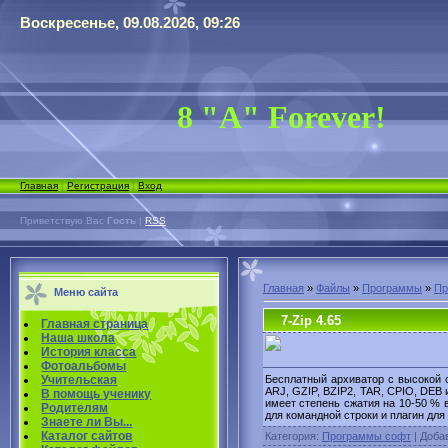
Воскресенье, 09.08.2026, 09:26
8 "А" Forever!
Главная
|
Регистрация
|
Вход
Приветствую Вас
Гость
|
RSS
Главная
»
Файлы
»
Программы
»
Пр
Меню сайта
7-Zip 4.65
Главная страница
Наша школа
История класса
Фотоальбомы
Бесплатный архиватор с высокой с
Учительская
ARJ, GZIP, BZIP2, TAR, CPIO, DEB
В помощь ученику
имеет степень сжатия на 10-50 % 
Родителям
для командной строки и плагин для
Знаете ли Вы...
Каталог сайтов
Категория
:
Программы софт
|
Доба