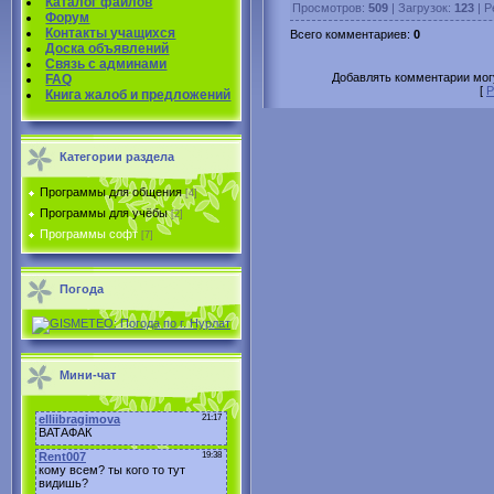
Каталог файлов
Просмотров
:
509
|
Загрузок
:
123
|
Р
Форум
Контакты учащихся
Всего комментариев
:
0
Доска объявлений
Связь с админами
Добавлять комментарии могу
FAQ
[
Р
Книга жалоб и предложений
Категории раздела
Программы для общения
[4]
Программы для учёбы
[2]
Программы софт
[7]
Погода
Мини-чат