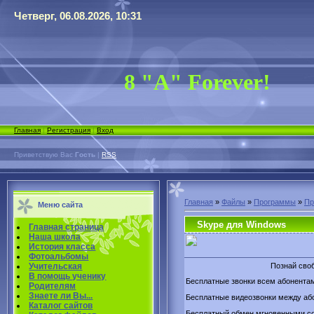
Четверг, 06.08.2026, 10:31
8 "А" Forever!
Главная
|
Регистрация
|
Вход
Приветствую Вас
Гость
|
RSS
Главная
»
Файлы
»
Программы
»
Пр
Меню сайта
Skype для Windows
Главная страница
Наша школа
История класса
Фотоальбомы
Познай своб
Учительская
В помощь ученику
Бесплатные звонки всем абонентам
Родителям
Знаете ли Вы...
Бесплатные видеозвонки между аб
Каталог сайтов
Бесплатный обмен мгновенными с