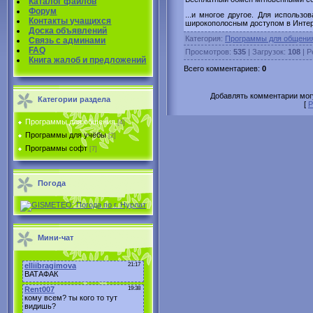
Каталог файлов
Форум
...и многое другое. Для использ
Контакты учащихся
широкополосным доступом в Интер
Доска объявлений
Категория
:
Программы для общени
Связь с админами
FAQ
Просмотров
:
535
|
Загрузок
:
108
|
Р
Книга жалоб и предложений
Всего комментариев
:
0
Добавлять комментарии могу
Категории раздела
[
Р
Программы для общения
[4]
Программы для учёбы
[2]
Программы софт
[7]
Погода
Мини-чат