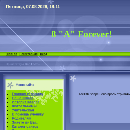
Пятница, 07.08.2026, 18:11
8 "А" Forever!
Главная
|
Регистрация
|
Вход
Приветствую Вас
Гость
Меню сайта
Главная страница
Гостям запрещено просматривать 
Наша школа
История класса
Фотоальбомы
Учительская
В помощь ученику
Родителям
Знаете ли Вы...
Каталог сайтов