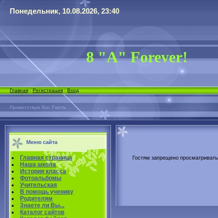
Понедельник, 10.08.2026, 23:40
8 "А" Forever!
Главная
|
Регистрация
|
Вход
Приветствую Вас
Гость
Меню сайта
Главная страница
Гостям запрещено просматривать 
Наша школа
История класса
Фотоальбомы
Учительская
В помощь ученику
Родителям
Знаете ли Вы...
Каталог сайтов