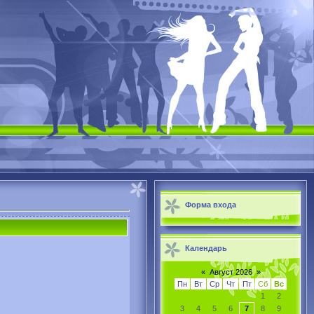
Форма входа
Календарь
«
Август 2026
»
Пн
Вт
Ср
Чт
Пт
Сб
Вс
1
2
3
4
5
6
7
8
9