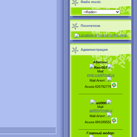
Radio music
Посетители
Администрация
Админы:
Rent007
Mail:
style-cool@mail.ru
Mail Агент:
Аська:426792776
------------------------------------
aid900
Mail:
aid900@mail.ru
Mail Агент:
Аська:484189552
------------------------------------
Главный модер: