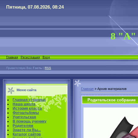
Пятница, 07.08.2026, 08:24
8 "А"
Главная
|
Регистрация
|
Вход
Приветствую Вас
Гость
|
RSS
Главная
»
Архив материалов
Меню сайта
Родительское собрание
Главная страница
Наша школа
История класса
Фотоальбомы
Учительская
В помощь ученику
Родителям
Знаете ли Вы...
Каталог сайтов