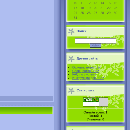
10
11
12
13
14
15
16
17
18
19
20
21
22
23
24
25
26
27
28
29
30
31
Поиск
Друзья сайта
Официальный блог
Сообщество uCoz
FAQ по системе
Инструкции для uCoz
Статистика
Онлайн всего:
1
Гостей:
1
Учеников:
0