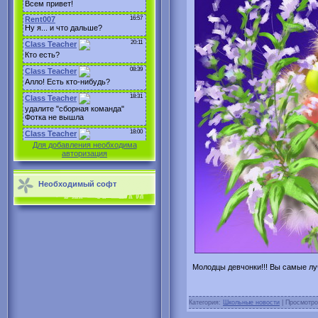
Для добавления необходима
авторизация
Необходимый софт
Молодцы девчонки!!! Вы самые лу
P.S. Мы 
Категория:
Школьные новости
| Просмотро