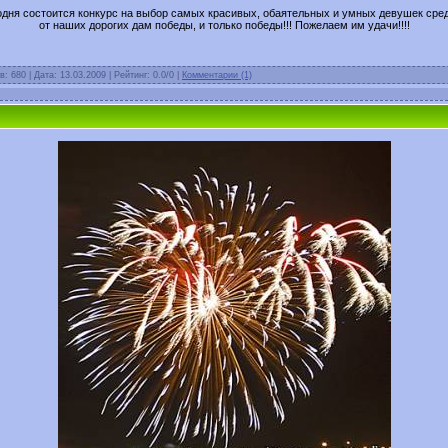
годня состоится конкурс на выбор самых красивых, обаятельных и умных девушек сред
от наших дорогих дам победы, и только победы!!! Пожелаем им удачи!!!!
в: 680 | Дата:
13.03.2009
| Рейтинг: 0.0/0 |
Комментарии (1)