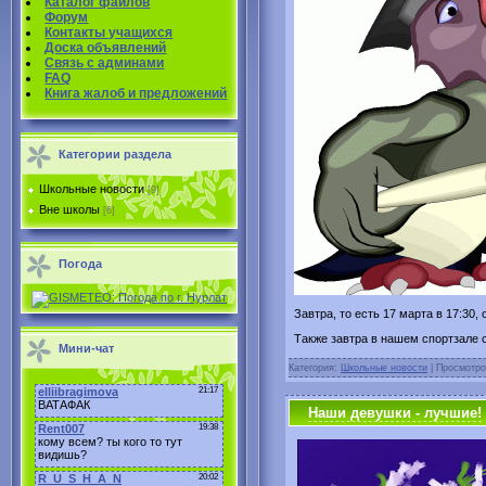
Каталог файлов
Форум
Контакты учащихся
Доска объявлений
Связь с админами
FAQ
Книга жалоб и предложений
Категории раздела
Школьные новости
[9]
Вне школы
[6]
Погода
За
втра, то есть 17 марта в 17:30
Также завтра в нашем спортзале с
Мини-чат
Категория:
Школьные новости
| Просмотро
Наши девушки - лучшие!