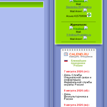
Slastena
Mail:
Slastenka-95@mail.ru
Mail Агент:
Аська:415759598
------------------------------------
Журналист:
Y-Indira1
Mail:
Y-Indira1@yandex.ru
Mail Агент:
------------------------------------