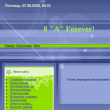
Пятница, 07.08.2026, 04:51
8 "А" Forever!
Главная
|
Регистрация
|
Вход
Приветствую Вас
Гость
Меню сайта
Главная страница
Гостям запрещено просматривать 
Наша школа
История класса
Фотоальбомы
Учительская
В помощь ученику
Родителям
Знаете ли Вы...
Каталог сайтов