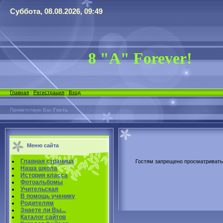
Суббота, 08.08.2026, 09:49
8 "А" Forever!
Главная
|
Регистрация
|
Вход
Приветствую Вас
Гость
Меню сайта
Главная страница
Гостям запрещено просматривать 
Наша школа
История класса
Фотоальбомы
Учительская
В помощь ученику
Родителям
Знаете ли Вы...
Каталог сайтов