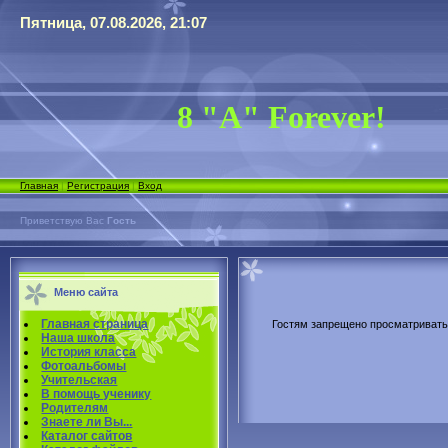
Пятница, 07.08.2026, 21:07
8 "А" Forever!
Главная
|
Регистрация
|
Вход
Приветствую Вас
Гость
Меню сайта
Главная страница
Гостям запрещено просматривать 
Наша школа
История класса
Фотоальбомы
Учительская
В помощь ученику
Родителям
Знаете ли Вы...
Каталог сайтов