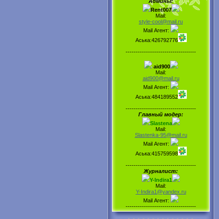
Админы:
Rent007
Mail:
style-cool@mail.ru
Mail Агент:
Аська:426792776
------------------------------------
aid900
Mail:
aid900@mail.ru
Mail Агент:
Аська:484189552
------------------------------------
Главный модер:
Slastena
Mail:
Slastenka-95@mail.ru
Mail Агент:
Аська:415759598
------------------------------------
Журналист:
Y-Indira1
Mail:
Y-Indira1@yandex.ru
Mail Агент:
------------------------------------