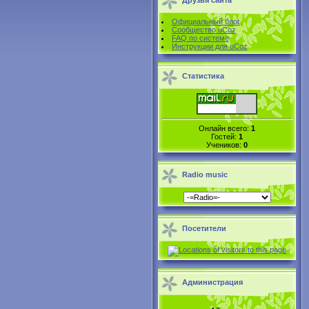
Друзья сайта
Официальный блог
Сообщество uCoz
FAQ по системе
Инструкции для uCoz
Статистика
Онлайн всего:
1
Гостей:
1
Учеников:
0
Radio music
Посетители
Администрация