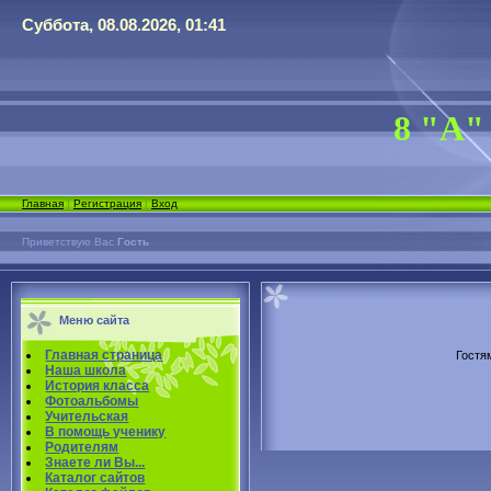
Суббота, 08.08.2026, 01:41
8 "А"
Главная
|
Регистрация
|
Вход
Приветствую Вас
Гость
Меню сайта
Главная страница
Гостя
Наша школа
История класса
Фотоальбомы
Учительская
В помощь ученику
Родителям
Знаете ли Вы...
Каталог сайтов