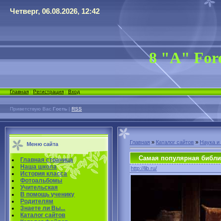
Четверг, 06.08.2026, 12:42
8 "А" For
Главная
|
Регистрация
|
Вход
Приветствую Вас
Гость
|
RSS
Главная
»
Каталог сайтов
»
Наука и
Меню сайта
Самая популярная библи
Главная страница
Наша школа
http://lib.ru/
История класса
Фотоальбомы
Учительская
В помощь ученику
Родителям
Знаете ли Вы...
Каталог сайтов