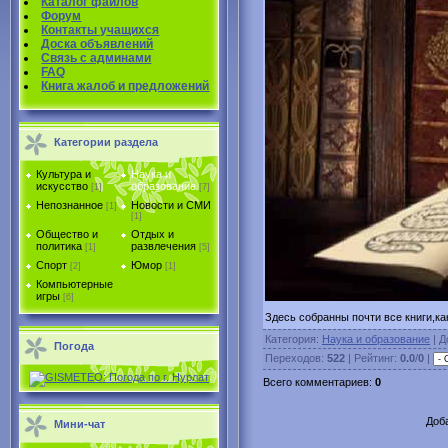
Каталог файлов
Форум
Контакты учащихся
Доска объявлений
Связь с админами
FAQ
Книга жалоб и предложений
Категории раздела
Культура и
Наука и
искусство
образование
[1]
[7]
Непознанное
Новости и СМИ
[1]
[1]
Общество и
Отдых и
политика
развлечения
[1]
[5]
Спорт
Юмор
[2]
[1]
Компьютерные
игры
[6]
Здесь собранны почти все книги,ка
Категория
:
Наука и образование
|
Д
Погода
Переходов
:
522
|
Рейтинг
:
0.0
/
0
|
Всего комментариев
:
0
Доб
Мини-чат