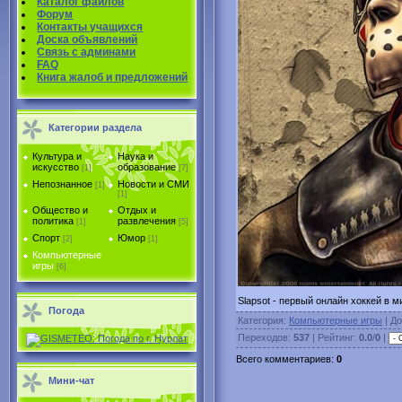
Каталог файлов
Форум
Контакты учащихся
Доска объявлений
Связь с админами
FAQ
Книга жалоб и предложений
Категории раздела
Культура и
Наука и
искусство
образование
[1]
[7]
Непознанное
Новости и СМИ
[1]
[1]
Общество и
Отдых и
политика
развлечения
[1]
[5]
Спорт
Юмор
[2]
[1]
Компьютерные
игры
[6]
Slapsot - первый онлайн хоккей в 
Погода
Категория
:
Компьютерные игры
|
До
Переходов
:
537
|
Рейтинг
:
0.0
/
0
|
Всего комментариев
:
0
Мини-чат