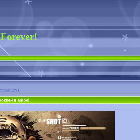
 Forever!
ерные игры
хоккей в мире!