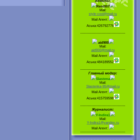
Админы:
Rent007
Mail:
style-cool@mail.ru
Mail Агент:
Аська:426792776
------------------------------------
aid900
Mail:
aid900@mail.ru
Mail Агент:
Аська:484189552
------------------------------------
Главный модер:
Slastena
Mail:
Slastenka-95@mail.ru
Mail Агент:
Аська:415759598
------------------------------------
Журналист:
Y-Indira1
Mail:
Y-Indira1@yandex.ru
Mail Агент:
------------------------------------