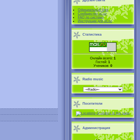
Друзья сайта
Официальный блог
Сообщество uCoz
FAQ по системе
Инструкции для uCoz
Статистика
Онлайн всего:
1
Гостей:
1
Учеников:
0
Radio music
Посетители
Администрация