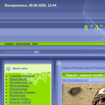
Воскресенье, 09.08.2026, 12:44
8 "А"
Главная
|
Регистрация
|
Вход
Приветствую Вас
Гость
|
RSS
Главная
»
Каталог сайтов
»
Компьют
Меню сайта
Slapsot - первый онлайн 
Главная страница
Наша школа
http://www.slapshot.ru/
История класса
Фотоальбомы
Учительская
В помощь ученику
Родителям
Знаете ли Вы...
Каталог сайтов