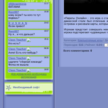
«Пираты Онлайн» - это игра о ст
дамасской стали был отличным а
островах и рисовали карты, которы
Игрокам предстоит совершать нев
игрока подстерегают чудовищные 
Категория
:
Компьютерные игры
|
До
Переходов
:
515
|
Рейтинг
:
0.0
/
0
|
Всего комментариев
:
0
Для добавления необходима
авторизация
Необходимый софт