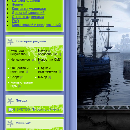
Каталог файлов
Форум
Контакты учащихся
Доска объявлений
Связь с админами
FAQ
Книга жалоб и предложений
Категории раздела
Культура и
Наука и
искусство
образование
[1]
[7]
Непознанное
Новости и СМИ
[1]
[1]
Общество и
Отдых и
политика
развлечения
[1]
[5]
Спорт
Юмор
[2]
[1]
Компьютерные
игры
[6]
Погода
Мини-чат