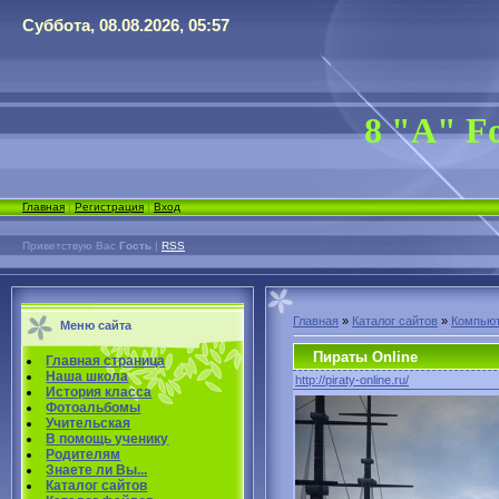
Суббота, 08.08.2026, 05:57
8 "А" Fo
Главная
|
Регистрация
|
Вход
Приветствую Вас
Гость
|
RSS
Главная
»
Каталог сайтов
»
Компьют
Меню сайта
Пираты Online
Главная страница
Наша школа
http://piraty-online.ru/
История класса
Фотоальбомы
Учительская
В помощь ученику
Родителям
Знаете ли Вы...
Каталог сайтов