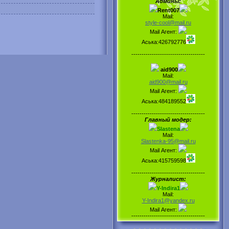
Админы:
Rent007
Mail:
style-cool@mail.ru
Mail Агент:
Аська:426792776
------------------------------------
aid900
Mail:
aid900@mail.ru
Mail Агент:
Аська:484189552
------------------------------------
Главный модер:
Slastena
Mail:
Slastenka-95@mail.ru
Mail Агент:
Аська:415759598
------------------------------------
Журналист:
Y-Indira1
Mail:
Y-Indira1@yandex.ru
Mail Агент:
------------------------------------