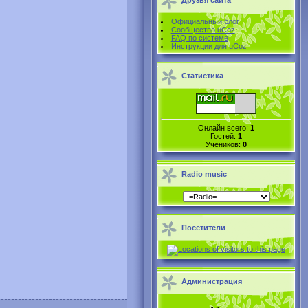
Друзья сайта
Официальный блог
Сообщество uCoz
FAQ по системе
Инструкции для uCoz
Статистика
Онлайн всего:
1
Гостей:
1
Учеников:
0
Radio music
Посетители
Администрация