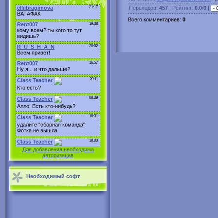
Переходов
:
457
|
Рейтинг
:
0.0
/
0
|
Всего комментариев
:
0
Для добавления необходима
авторизация
Необходимый софт