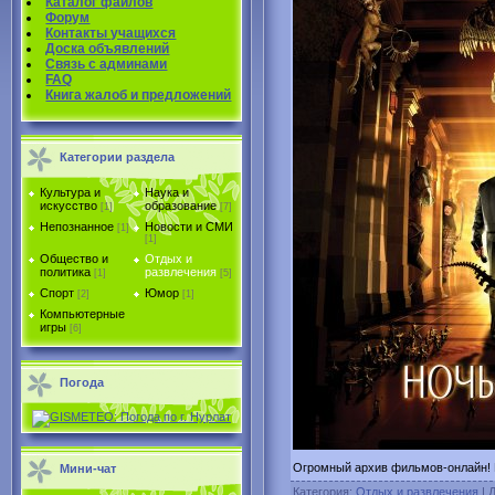
Каталог файлов
Форум
Контакты учащихся
Доска объявлений
Связь с админами
FAQ
Книга жалоб и предложений
Категории раздела
Культура и
Наука и
искусство
образование
[1]
[7]
Непознанное
Новости и СМИ
[1]
[1]
Общество и
Отдых и
политика
развлечения
[1]
[5]
Спорт
Юмор
[2]
[1]
Компьютерные
игры
[6]
Погода
Огромный архив фильмов-онлайн! К
Мини-чат
Категория
:
Отдых и развлечения
|