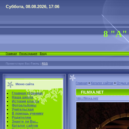
Суббота, 08.08.2026, 17:06
8 "А"
Главная
|
Регистрация
|
Вход
Приветствую Вас
Гость
|
RSS
Главная
»
Каталог сайтов
»
Отдых и
Меню сайта
FILMXA.NET
Главная страница
Наша школа
http://filmxa.net/
История класса
Фотоальбомы
Учительская
В помощь ученику
Родителям
Знаете ли Вы...
Каталог сайтов