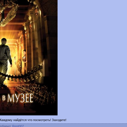
аждому найдётся что посмотреть! Заходите!
Добавил
:
Rent007